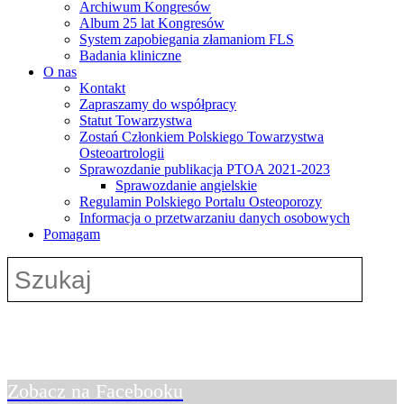
Archiwum Kongresów
Album 25 lat Kongresów
System zapobiegania złamaniom FLS
Badania kliniczne
O nas
Kontakt
Zapraszamy do współpracy
Statut Towarzystwa
Zostań Członkiem Polskiego Towarzystwa
Osteoartrologii
Sprawozdanie publikacja PTOA 2021-2023
Sprawozdanie angielskie
Regulamin Polskiego Portalu Osteoporozy
Informacja o przetwarzaniu danych osobowych
Pomagam
Zobacz na Facebooku