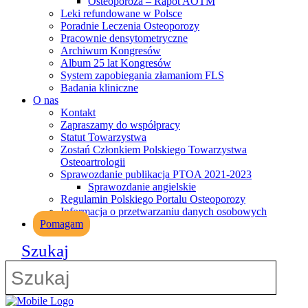
Osteoporoza – Rapot AOTM
Leki refundowane w Polsce
Poradnie Leczenia Osteoporozy
Pracownie densytometryczne
Archiwum Kongresów
Album 25 lat Kongresów
System zapobiegania złamaniom FLS
Badania kliniczne
O nas
Kontakt
Zapraszamy do współpracy
Statut Towarzystwa
Zostań Członkiem Polskiego Towarzystwa
Osteoartrologii
Sprawozdanie publikacja PTOA 2021-2023
Sprawozdanie angielskie
Regulamin Polskiego Portalu Osteoporozy
Informacja o przetwarzaniu danych osobowych
Pomagam
Szukaj