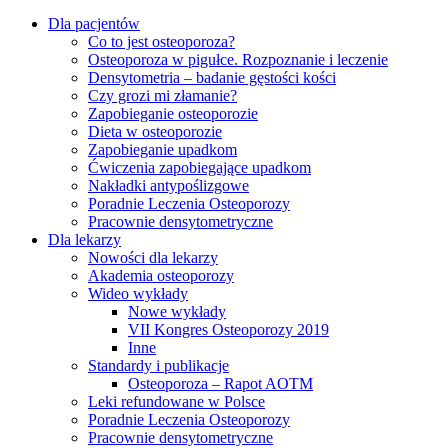
Dla pacjentów
Co to jest osteoporoza?
Osteoporoza w pigułce. Rozpoznanie i leczenie
Densytometria – badanie gęstości kości
Czy grozi mi złamanie?
Zapobieganie osteoporozie
Dieta w osteoporozie
Zapobieganie upadkom
Ćwiczenia zapobiegające upadkom
Nakładki antypoślizgowe
Poradnie Leczenia Osteoporozy
Pracownie densytometryczne
Dla lekarzy
Nowości dla lekarzy
Akademia osteoporozy
Wideo wykłady
Nowe wykłady
VII Kongres Osteoporozy 2019
Inne
Standardy i publikacje
Osteoporoza – Rapot AOTM
Leki refundowane w Polsce
Poradnie Leczenia Osteoporozy
Pracownie densytometryczne