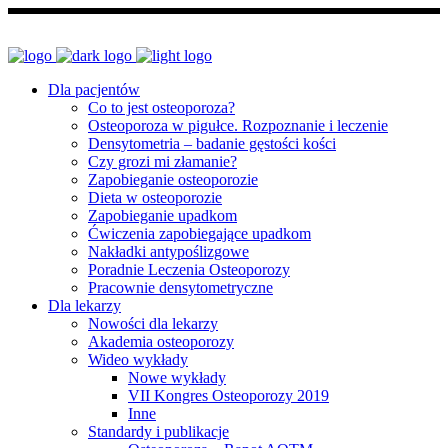
Dla pacjentów
Co to jest osteoporoza?
Osteoporoza w pigułce. Rozpoznanie i leczenie
Densytometria – badanie gęstości kości
Czy grozi mi złamanie?
Zapobieganie osteoporozie
Dieta w osteoporozie
Zapobieganie upadkom
Ćwiczenia zapobiegające upadkom
Nakładki antypoślizgowe
Poradnie Leczenia Osteoporozy
Pracownie densytometryczne
Dla lekarzy
Nowości dla lekarzy
Akademia osteoporozy
Wideo wykłady
Nowe wykłady
VII Kongres Osteoporozy 2019
Inne
Standardy i publikacje