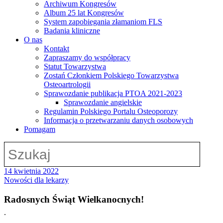
Archiwum Kongresów
Album 25 lat Kongresów
System zapobiegania złamaniom FLS
Badania kliniczne
O nas
Kontakt
Zapraszamy do współpracy
Statut Towarzystwa
Zostań Członkiem Polskiego Towarzystwa
Osteoartrologii
Sprawozdanie publikacja PTOA 2021-2023
Sprawozdanie angielskie
Regulamin Polskiego Portalu Osteoporozy
Informacja o przetwarzaniu danych osobowych
Pomagam
14 kwietnia 2022
Nowości dla lekarzy
Radosnych Świąt Wielkanocnych!
.