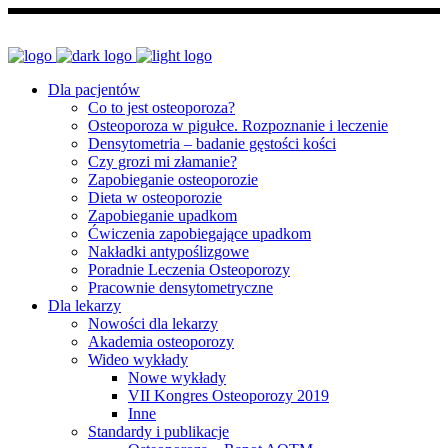
Dla pacjentów
Co to jest osteoporoza?
Osteoporoza w pigułce. Rozpoznanie i leczenie
Densytometria – badanie gęstości kości
Czy grozi mi złamanie?
Zapobieganie osteoporozie
Dieta w osteoporozie
Zapobieganie upadkom
Ćwiczenia zapobiegające upadkom
Nakładki antypoślizgowe
Poradnie Leczenia Osteoporozy
Pracownie densytometryczne
Dla lekarzy
Nowości dla lekarzy
Akademia osteoporozy
Wideo wykłady
Nowe wykłady
VII Kongres Osteoporozy 2019
Inne
Standardy i publikacje