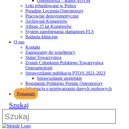
Osteoporoza – Rapot AOTM
Leki refundowane w Polsce
Poradnie Leczenia Osteoporozy
Pracownie densytometryczne
Archiwum Kongresów
Album 25 lat Kongresów
System zapobiegania złamaniom FLS
Badania kliniczne
O nas
Kontakt
Zapraszamy do współpracy
Statut Towarzystwa
Zostań Członkiem Polskiego Towarzystwa
Osteoartrologii
Sprawozdanie publikacja PTOA 2021-2023
Sprawozdanie angielskie
Regulamin Polskiego Portalu Osteoporozy
Informacja o przetwarzaniu danych osobowych
Pomagam
Szukaj