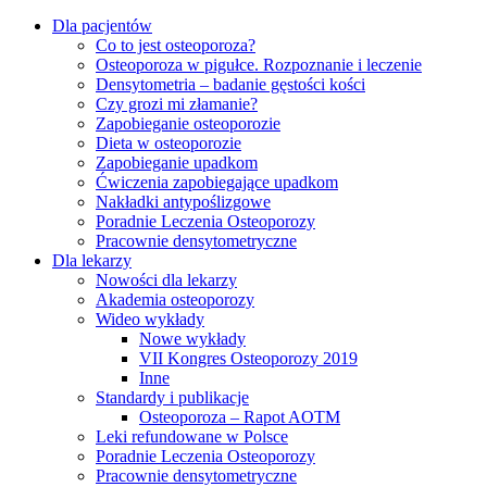
Dla pacjentów
Co to jest osteoporoza?
Osteoporoza w pigułce. Rozpoznanie i leczenie
Densytometria – badanie gęstości kości
Czy grozi mi złamanie?
Zapobieganie osteoporozie
Dieta w osteoporozie
Zapobieganie upadkom
Ćwiczenia zapobiegające upadkom
Nakładki antypoślizgowe
Poradnie Leczenia Osteoporozy
Pracownie densytometryczne
Dla lekarzy
Nowości dla lekarzy
Akademia osteoporozy
Wideo wykłady
Nowe wykłady
VII Kongres Osteoporozy 2019
Inne
Standardy i publikacje
Osteoporoza – Rapot AOTM
Leki refundowane w Polsce
Poradnie Leczenia Osteoporozy
Pracownie densytometryczne