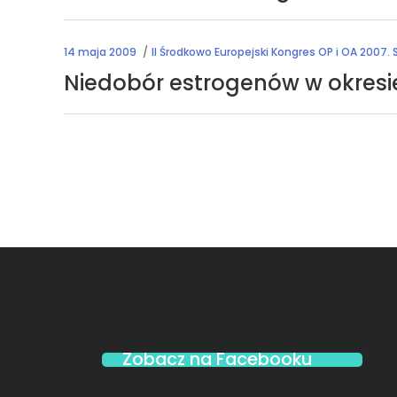
14 maja 2009
II Środkowo Europejski Kongres OP i OA 2007.
Niedobór estrogenów w okresi
Zobacz na Facebooku