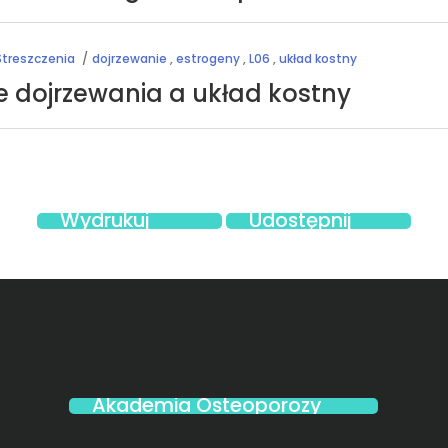
 Streszczenia
dojrzewanie
,
estrogeny
,
L06
,
układ kostny
e dojrzewania a układ kostny
Wydrukuj
Udostępnij
Akademia Osteoporozy