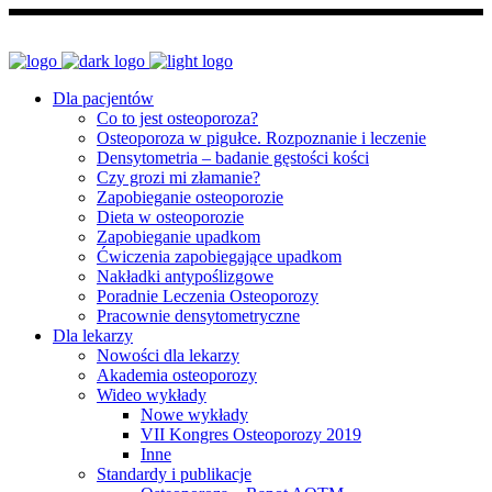
Dla pacjentów
Co to jest osteoporoza?
Osteoporoza w pigułce. Rozpoznanie i leczenie
Densytometria – badanie gęstości kości
Czy grozi mi złamanie?
Zapobieganie osteoporozie
Dieta w osteoporozie
Zapobieganie upadkom
Ćwiczenia zapobiegające upadkom
Nakładki antypoślizgowe
Poradnie Leczenia Osteoporozy
Pracownie densytometryczne
Dla lekarzy
Nowości dla lekarzy
Akademia osteoporozy
Wideo wykłady
Nowe wykłady
VII Kongres Osteoporozy 2019
Inne
Standardy i publikacje