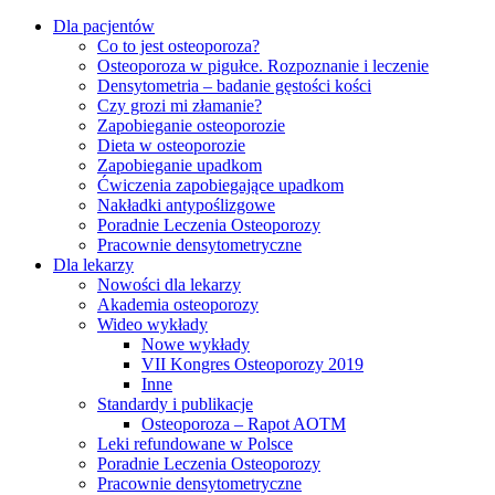
Dla pacjentów
Co to jest osteoporoza?
Osteoporoza w pigułce. Rozpoznanie i leczenie
Densytometria – badanie gęstości kości
Czy grozi mi złamanie?
Zapobieganie osteoporozie
Dieta w osteoporozie
Zapobieganie upadkom
Ćwiczenia zapobiegające upadkom
Nakładki antypoślizgowe
Poradnie Leczenia Osteoporozy
Pracownie densytometryczne
Dla lekarzy
Nowości dla lekarzy
Akademia osteoporozy
Wideo wykłady
Nowe wykłady
VII Kongres Osteoporozy 2019
Inne
Standardy i publikacje
Osteoporoza – Rapot AOTM
Leki refundowane w Polsce
Poradnie Leczenia Osteoporozy
Pracownie densytometryczne