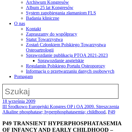
Archiwum Kongresów
Album 25 lat Kongresów
System zapobiegania złamaniom FLS
Badania kliniczne
O nas
Kontakt
Zapraszamy do współpracy
Statut Towarzystwa
Zostań Członkiem Polskiego Towarzystwa
Osteoartrologii
Sprawozdanie publikacja PTOA 2021-2023
Sprawozdanie angielskie
Regulamin Polskiego Portalu Osteoporozy
Informacja o przetwarzaniu danych osobowych
Pomagam
18 września 2009
III Środkowo Europejski Kongres OP i OA 2009. Streszczenia
Alkaline phosphatase; hyperphosphatasemia; childhood
,
P49
P49 TRANSIENT HYPERPHOSPHATASEMIA
OF INFANCY AND EARLY CHILDHOOD –