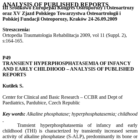
ANALYSIS OF PUBLISHED REPORTS
III Środkowo Europejski Kongres Osteoporozy i Osteoartrozy
oraz XV Zjazd Polskiego Towarzystwa Osteoartrologii i
Polskiej Fundacji Osteoporozy, Kraków 24-26.09.2009
Streszczenia:
Ortopedia Traumatologia Rehabilitacja 2009, vol 11 (Suppl. 2),
s:164-165.
P49
TRANSIENT HYPERPHOSPHATASEMIA OF INFANCY
AND EARLY CHILDHOOD – ANALYSIS OF PUBLISHED
REPORTS
Kutilek S.
Center for Clinical and Basic Research – CCBR and Dept of
Paediatrics, Pardubice, Czech Republic
Key words:
Alkaline phosphatase; hyperphosphatasemia; childhood
Transient hyperphosphatasemia of infancy and early
childhood (THI) is characterized by transiently increased serum
activity of alkaline phosphatase (S-ALP), predominantly its bone or