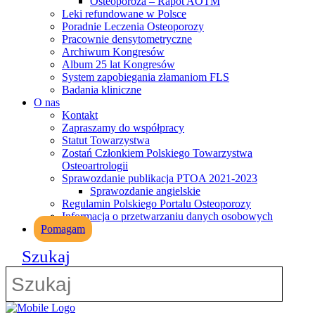
Osteoporoza – Rapot AOTM
Leki refundowane w Polsce
Poradnie Leczenia Osteoporozy
Pracownie densytometryczne
Archiwum Kongresów
Album 25 lat Kongresów
System zapobiegania złamaniom FLS
Badania kliniczne
O nas
Kontakt
Zapraszamy do współpracy
Statut Towarzystwa
Zostań Członkiem Polskiego Towarzystwa
Osteoartrologii
Sprawozdanie publikacja PTOA 2021-2023
Sprawozdanie angielskie
Regulamin Polskiego Portalu Osteoporozy
Informacja o przetwarzaniu danych osobowych
Pomagam
Szukaj