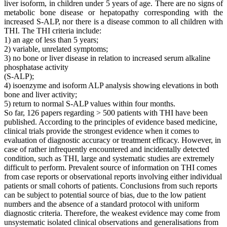
liver isoform, in children under 5 years of age. There are no signs of
metabolic bone disease or hepatopathy corresponding with the
increased S-ALP, nor there is a disease common to all children with
THI. The THI criteria include:
1) an age of less than 5 years;
2) variable, unrelated symptoms;
3) no bone or liver disease in relation to increased serum alkaline
phosphatase activity
(S-ALP);
4) isoenzyme and isoform ALP analysis showing elevations in both
bone and liver activity;
5) return to normal S-ALP values within four months.
So far, 126 papers regarding > 500 patients with THI have been
published. According to the principles of evidence based medicine,
clinical trials provide the strongest evidence when it comes to
evaluation of diagnostic accuracy or treatment efficacy. However, in
case of rather infrequently encountered and incidentally detected
condition, such as THI, large and systematic studies are extremely
difficult to perform. Prevalent source of information on THI comes
from case reports or observational reports involving either individual
patients or small cohorts of patients. Conclusions from such reports
can be subject to potential source of bias, due to the low patient
numbers and the absence of a standard protocol with uniform
diagnostic criteria. Therefore, the weakest evidence may come from
unsystematic isolated clinical observations and generalisations from