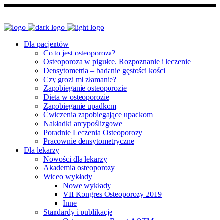
Dla pacjentów
Co to jest osteoporoza?
Osteoporoza w pigułce. Rozpoznanie i leczenie
Densytometria – badanie gęstości kości
Czy grozi mi złamanie?
Zapobieganie osteoporozie
Dieta w osteoporozie
Zapobieganie upadkom
Ćwiczenia zapobiegające upadkom
Nakładki antypoślizgowe
Poradnie Leczenia Osteoporozy
Pracownie densytometryczne
Dla lekarzy
Nowości dla lekarzy
Akademia osteoporozy
Wideo wykłady
Nowe wykłady
VII Kongres Osteoporozy 2019
Inne
Standardy i publikacje