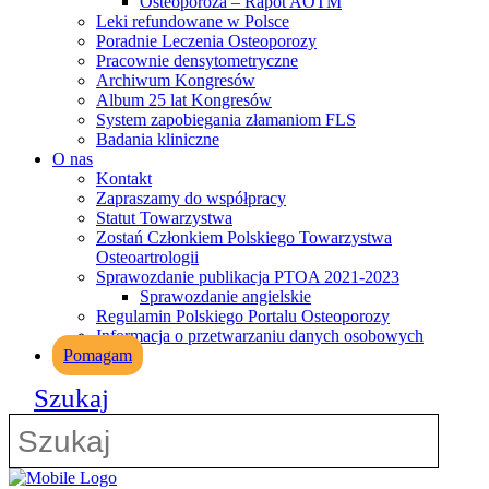
Osteoporoza – Rapot AOTM
Leki refundowane w Polsce
Poradnie Leczenia Osteoporozy
Pracownie densytometryczne
Archiwum Kongresów
Album 25 lat Kongresów
System zapobiegania złamaniom FLS
Badania kliniczne
O nas
Kontakt
Zapraszamy do współpracy
Statut Towarzystwa
Zostań Członkiem Polskiego Towarzystwa
Osteoartrologii
Sprawozdanie publikacja PTOA 2021-2023
Sprawozdanie angielskie
Regulamin Polskiego Portalu Osteoporozy
Informacja o przetwarzaniu danych osobowych
Pomagam
Szukaj