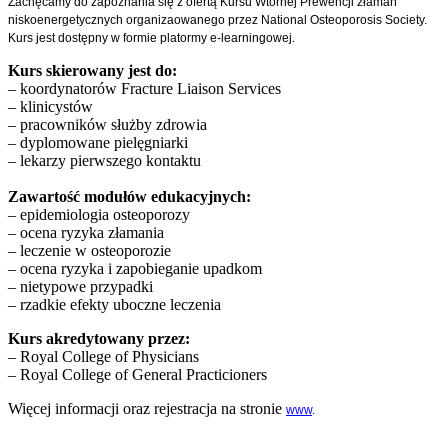
Zachęcamy do zapoznania się z ofertą Kursu Wtórnej Prewencji złamań
niskoenergetycznych organizaowanego przez National Osteoporosis Society.
Kurs jest dostępny w formie platormy e-learningowej.
Kurs skierowany jest do:
– koordynatorów Fracture Liaison Services
– klinicystów
– pracowników służby zdrowia
– dyplomowane pielęgniarki
– lekarzy pierwszego kontaktu
Zawartość modułów edukacyjnych:
– epidemiologia osteoporozy
– ocena ryzyka złamania
– leczenie w osteoporozie
– ocena ryzyka i zapobieganie upadkom
– nietypowe przypadki
– rzadkie efekty uboczne leczenia
Kurs akredytowany przez:
– Royal College of Physicians
– Royal College of General Practicioners
Więcej informacji oraz rejestracja na stronie
www
.