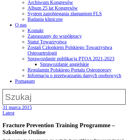
Archiwum Kongresów
Album 25 lat Kongresów
System zapobiegania złamaniom FLS
Badania kliniczne
O nas
Kontakt
Zapraszamy do współpracy
Statut Towarzystwa
Zostań Członkiem Polskiego Towarzystwa
Osteoartrologii
Sprawozdanie publikacja PTOA 2021-2023
Sprawozdanie angielskie
Regulamin Polskiego Portalu Osteoporozy
Informacja o przetwarzaniu danych osobowych
Pomagam
31 marca 2015
Latest
Fracture Prevention Training Programme –
Szkolenie Online