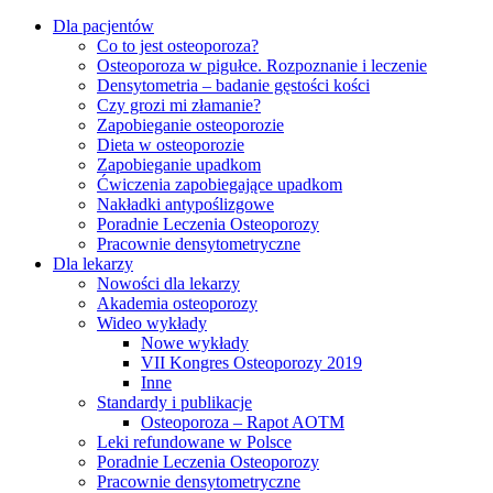
Dla pacjentów
Co to jest osteoporoza?
Osteoporoza w pigułce. Rozpoznanie i leczenie
Densytometria – badanie gęstości kości
Czy grozi mi złamanie?
Zapobieganie osteoporozie
Dieta w osteoporozie
Zapobieganie upadkom
Ćwiczenia zapobiegające upadkom
Nakładki antypoślizgowe
Poradnie Leczenia Osteoporozy
Pracownie densytometryczne
Dla lekarzy
Nowości dla lekarzy
Akademia osteoporozy
Wideo wykłady
Nowe wykłady
VII Kongres Osteoporozy 2019
Inne
Standardy i publikacje
Osteoporoza – Rapot AOTM
Leki refundowane w Polsce
Poradnie Leczenia Osteoporozy
Pracownie densytometryczne