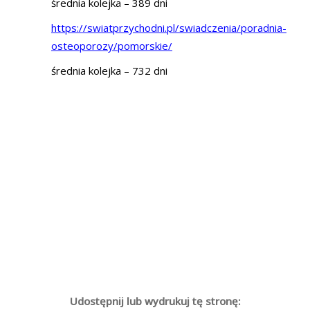
średnia kolejka – 389 dni
https://swiatprzychodni.pl/swiadczenia/poradnia-
osteoporozy/pomorskie/
średnia kolejka – 732 dni
Udostępnij lub wydrukuj tę stronę: